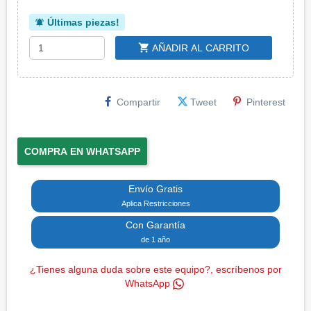
Últimas piezas!
notifications_active
shopping_cart
AÑADIR AL CARRITO
Compartir
Tweet
Pinterest
COMPRA EN WHATSAPP
Envío Gratis
Aplica Restricciones
Con Garantía
de 1 año
¿Tienes alguna duda sobre este equipo?, escríbenos por
WhatsApp