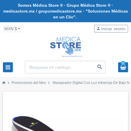
Somos Médica Store ® · Grupo Médica Store ® ·
medicastore.mx / grupomedicastore.mx · "Soluciones Médicas
en un Clic".
MXN $
person
Iniciar sesión
2
view_headline
search
chevron_right
chevron_right
Promociones del Mes
Masajeador Digital Con Luz Infrarroja De Bajo Ni