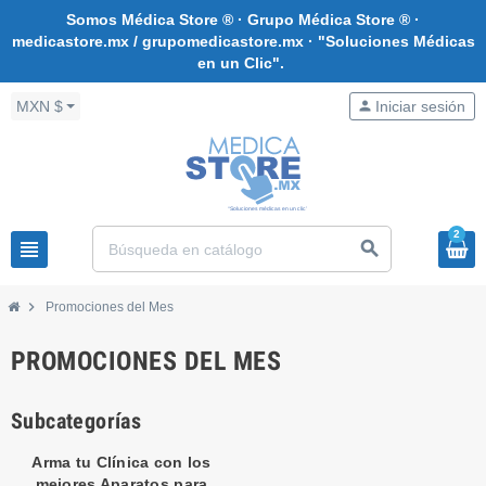
Somos Médica Store ® · Grupo Médica Store ® ·
medicastore.mx / grupomedicastore.mx · "Soluciones Médicas
en un Clic".
MXN $
person
Iniciar sesión
2
view_headline
search
chevron_right
Promociones del Mes
PROMOCIONES DEL MES
Subcategorías
Arma tu Clínica con los
mejores Aparatos para