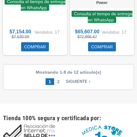
Consulta el tiempo de entrega
Power
en WhatsApp
Consulta el tiempo de entrega
en WhatsApp
$7,154.00
$65,607.00
Vendidos: 17
Vendidos: 17
$7,530.00
$72,896.67
COMPRAR
COMPRAR
Mostrando 1-8 de 12 artículo(s)
1
2
navigate_next
SIGUIENTE
Tienda 100% segura y certificada por: