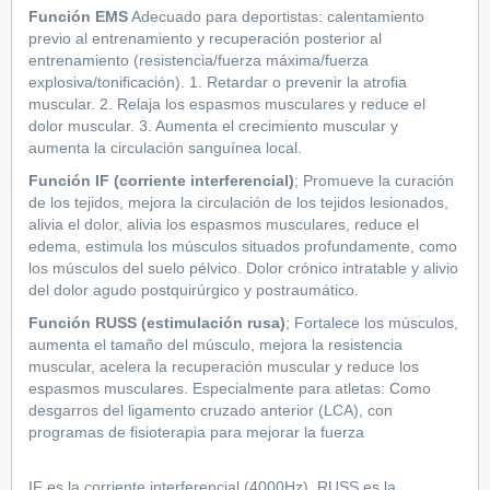
Función EMS
Adecuado para deportistas: calentamiento
previo al entrenamiento y recuperación posterior al
entrenamiento (resistencia/fuerza máxima/fuerza
explosiva/tonificación). 1. Retardar o prevenir la atrofia
muscular. 2. Relaja los espasmos musculares y reduce el
dolor muscular. 3. Aumenta el crecimiento muscular y
aumenta la circulación sanguínea local.
Función IF (corriente interferencial)
; Promueve la curación
de los tejidos, mejora la circulación de los tejidos lesionados,
alivia el dolor, alivia los espasmos musculares, reduce el
edema, estimula los músculos situados profundamente, como
los músculos del suelo pélvico. Dolor crónico intratable y alivio
del dolor agudo postquirúrgico y postraumático.
Función RUSS (estimulación rusa)
; Fortalece los músculos,
aumenta el tamaño del músculo, mejora la resistencia
muscular, acelera la recuperación muscular y reduce los
espasmos musculares. Especialmente para atletas: Como
desgarros del ligamento cruzado anterior (LCA), con
programas de fisioterapia para mejorar la fuerza
IF es la corriente interferencial (4000Hz). RUSS es la