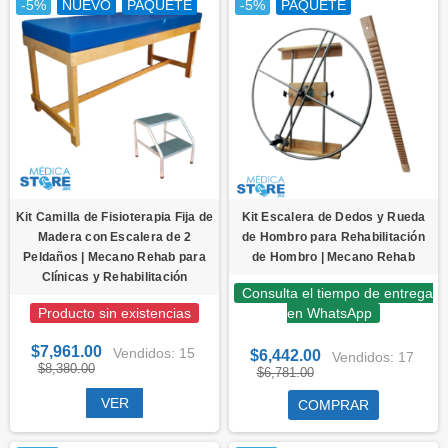
-5%
NUEVO
PAQUETE
-5%
PAQUETE
Kit Camilla de Fisioterapia Fija de
Kit Escalera de Dedos y Rueda
Madera con Escalera de 2
de Hombro para Rehabilitación
Peldaños | Mecano Rehab para
de Hombro | Mecano Rehab
Clínicas y Rehabilitación
Consulta el tiempo de entrega
Producto sin existencias
en WhatsApp
$7,961.00
Vendidos: 15
$6,442.00
Vendidos: 17
$8,380.00
$6,781.00
VER
COMPRAR