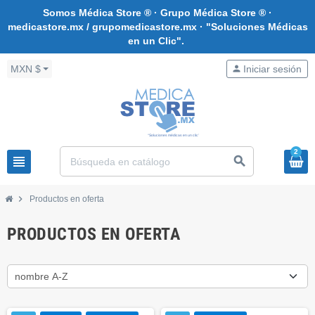
Somos Médica Store ® · Grupo Médica Store ® ·
medicastore.mx / grupomedicastore.mx · "Soluciones Médicas
en un Clic".
MXN $
person
Iniciar sesión
2
view_headline
search
chevron_right
Productos en oferta
PRODUCTOS EN OFERTA
nombre A-Z