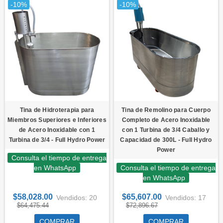
-10%
-10%
Tina de Hidroterapia para
Tina de Remolino para Cuerpo
Miembros Superiores e Inferiores
Completo de Acero Inoxidable
de Acero Inoxidable con 1
con 1 Turbina de 3/4 Caballo y
Turbina de 3/4 - Full Hydro Power
Capacidad de 300L - Full Hydro
Power
Consulta el tiempo de entrega
en WhatsApp
Consulta el tiempo de entrega
en WhatsApp
$58,028.00
$65,607.00
Vendidos: 20
Vendidos: 17
$64,475.44
$72,896.67
COMPRAR
COMPRAR