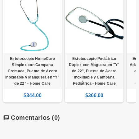
Estetoscopio HomeCare
Estetoscopio Pediátrico
Est
Simplex con Campana
Dúplex con Maguera en "Y"
Adul
Cromada, Puente de Acero
de 22", Puente de Acero
en
Inoxidable y Manguera en "Y"
Inoxidable y Campana
I
de 22" - Home Care
Pediátrica - Home Care
C
$344.00
$366.00
Comentarios
(0)
chat