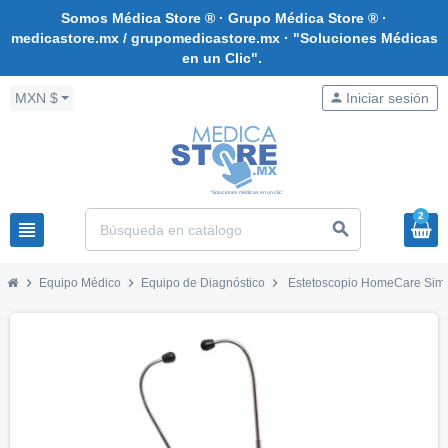
Somos Médica Store ® · Grupo Médica Store ® ·
medicastore.mx / grupomedicastore.mx · "Soluciones Médicas
en un Clic".
MXN $
person
Iniciar sesión
2
view_headline
search
chevron_right
chevron_right
chevron_right
Equipo Médico
Equipo de Diagnóstico
Estetoscopio HomeCare Simp