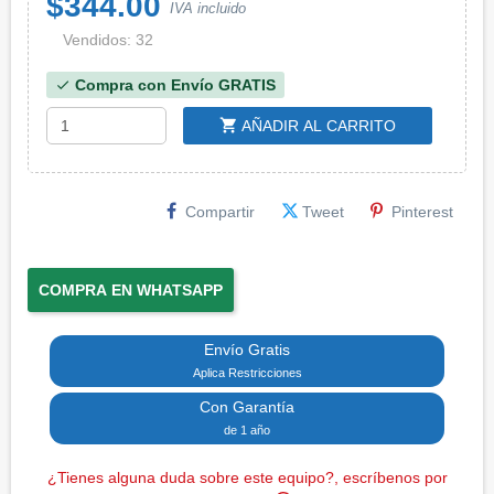
$344.00
IVA incluido
Vendidos: 32
Compra con Envío GRATIS
check
shopping_cart
AÑADIR AL CARRITO
Compartir
Tweet
Pinterest
COMPRA EN WHATSAPP
Envío Gratis
Aplica Restricciones
Con Garantía
de 1 año
¿Tienes alguna duda sobre este equipo?, escríbenos por