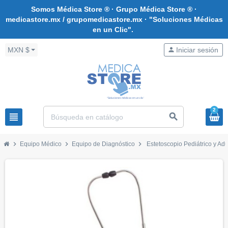
Somos Médica Store ® · Grupo Médica Store ® ·
medicastore.mx / grupomedicastore.mx · "Soluciones Médicas
en un Clic".
MXN $
person
Iniciar sesión
2
view_headline
search
chevron_right
chevron_right
chevron_right
Equipo Médico
Equipo de Diagnóstico
Estetoscopio Pediátrico y A