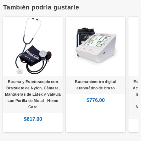
También podría gustarle
Bauma y Estetoscopio con
Baumanómetro digital
Esc
Brazalete de Nylon, Cámara,
automático de brazo
Acer
Mangueras de Látex y Válvula
la
$776.00
con Perilla de Metal - Home
Care
An
$617.00