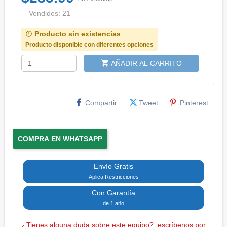
Vendidos: 21
Producto sin existencias
error_outline
Producto disponible con diferentes opciones
shopping_cart
AÑADIR AL CARRITO
Compartir
Tweet
Pinterest
COMPRA EN WHATSAPP
Envío Gratis
Aplica Restricciones
Con Garantía
de 1 año
¿Tienes alguna duda sobre este equipo?, escríbenos por