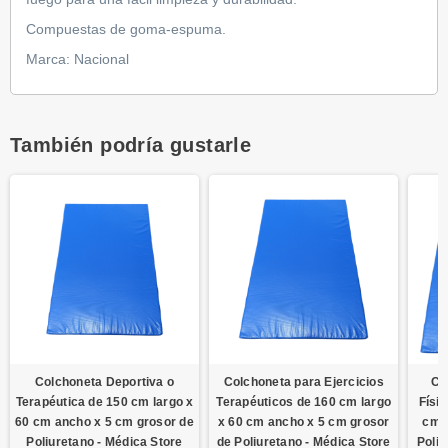
Compuestas de goma-espuma.
Marca: Nacional
También podría gustarle
Colchoneta Deportiva o
Colchoneta para Ejercicios
Co
Terapéutica de 150 cm largo x
Terapéuticos de 160 cm largo
Físi
60 cm ancho x 5 cm grosor de
x 60 cm ancho x 5 cm grosor
cm 
Poliuretano - Médica Store
de Poliuretano - Médica Store
Poliu