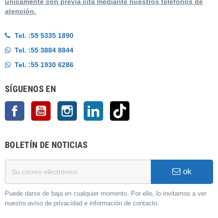
únicamente con previa cita mediante nuestros teléfonos de
atención.
Tel. :
55 5335 1890
Tel. :
55 3884 8844
Tel. :
55 1930 6286
SÍGUENOS EN
Facebook
YouTube
Instagram
LinkedIn
TikTok
BOLETÍN DE NOTICIAS
ok
Puede darse de baja en cualquier momento. Por ello, lo invitamos a ver
nuestro aviso de privacidad e información de contacto.