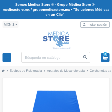
Somos Médica Store ® · Grupo Médica Store ® ·
medicastore.mx / grupomedicastore.mx · "Soluciones Médicas
en un Clic".
MXN $
person
Iniciar sesión
2
view_headline
search
chevron_right
chevron_right
chevron_right
Equipos de Fisioterapia
Aparatos de Mecanoterapia
Colchonetas par