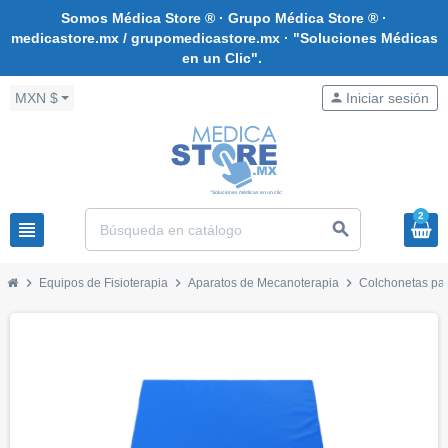
Somos Médica Store ® · Grupo Médica Store ® ·
medicastore.mx / grupomedicastore.mx · "Soluciones Médicas
en un Clic".
MXN $
person
Iniciar sesión
2
view_headline
search
chevron_right
chevron_right
chevron_right
Equipos de Fisioterapia
Aparatos de Mecanoterapia
Colchonetas par