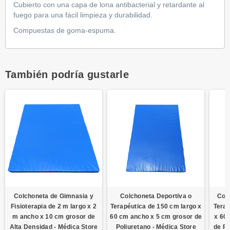
Cubierto con una capa de lona antibacterial y retardante al
fuego para una fácil limpieza y durabilidad.
Compuestas de goma-espuma.
También podría gustarle
Colchoneta de Gimnasia y
Colchoneta Deportiva o
Colc
Fisioterapia de 2 m largo x 2
Terapéutica de 150 cm largo x
Terap
m ancho x 10 cm grosor de
60 cm ancho x 5 cm grosor de
x 60
Alta Densidad - Médica Store
Poliuretano - Médica Store
de Po