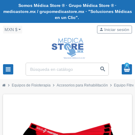
Somos Médica Store ® · Grupo Médica Store ® ·
medicastore.mx / grupomedicastore.mx · "Soluciones Médicas
en un Clic".
MXN $
person
Iniciar sesión
2
view_headline
search
chevron_right
chevron_right
chevron_right
Equipos de Fisioterapia
Accesorios para Rehabilitación
Equipo Fitne