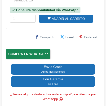
Vendidos: 15
Consulta disponibilidad vía WhatsApp
check
shopping_cart
AÑADIR AL CARRITO
Compartir
Tweet
Pinterest
COMPRA EN WHATSAPP
Envío Gratis
Aplica Restricciones
Con Garantía
de 1 año
¿Tienes alguna duda sobre este equipo?, escríbenos por
WhatsApp