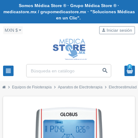
Somos Médica Store ® · Grupo Médica Store ® ·
medicastore.mx / grupomedicastore.mx · "Soluciones Médicas
en un Clic".
MXN $
person
Iniciar sesión
2
view_headline
search
chevron_right
chevron_right
chevron_right
Equipos de Fisioterapia
Aparatos de Electroterapia
Electroestimulado