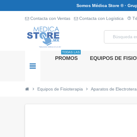
Somos Médica Store ® · Grup
Contacta con Ventas
Contacta con Logística
Té
help_outline
TODAS LAS
PROMOS
EQUIPOS DE FISI
view_headline
chevron_right
Equipos de Fisioterapia
chevron_right
Aparatos de Electrotera