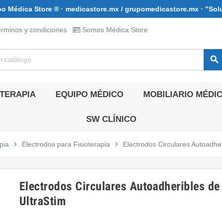
o Médica Store ® · medicastore.mx / grupomedicastore.mx · "Sol
rminos y condiciones
Somos Médica Store
search
OTERAPIA
EQUIPO MÉDICO
MOBILIARIO MÉDI
SW CLÍNICO
pia
chevron_right
Electrodos para Fisioterapia
chevron_right
Electrodos Circulares Autoadher
Electrodos Circulares Autoadheribles de
UltraStim