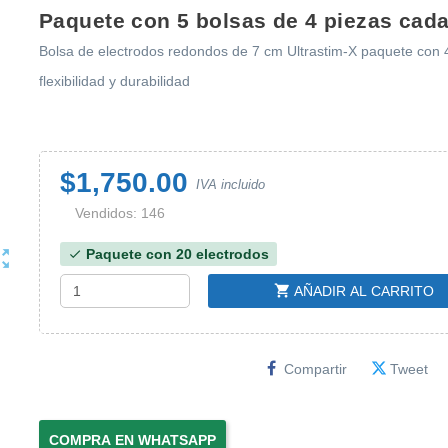
Paquete con 5 bolsas de 4 piezas cada
Bolsa de electrodos redondos
de 7 cm
Ultrastim-X paquete con 
flexibilidad y durabilidad
$1,750.00
IVA incluido
Vendidos: 146
Paquete con 20 electrodos
ut_map
check
shopping_cart
AÑADIR AL CARRITO
Compartir
Tweet
COMPRA EN WHATSAPP