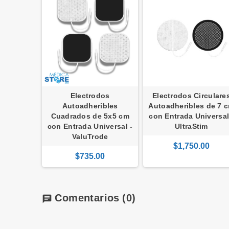
Electrodos
Electrodos Circulare
Autoadheribles
Autoadheribles de 7 
Cuadrados de 5x5 cm
con Entrada Universal
con Entrada Universal -
UltraStim
ValuTrode
$1,750.00
$735.00
Comentarios
(0)
chat