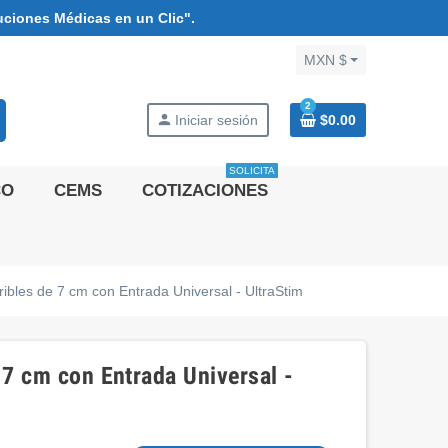
uciones Médicas en un Clic".
MXN $
2
person
Iniciar sesión
$0.00
SOLICITA
CO
CEMS
COTIZACIONES
ibles de 7 cm con Entrada Universal - UltraStim
 7 cm con Entrada Universal -