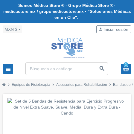
Somos Médica Store ® · Grupo Médica Store ® ·
medicastore.mx / grupomedicastore.mx · "Soluciones Médicas
en un Clic".
MXN $
person
Iniciar sesión
2
view_headline
search
chevron_right
chevron_right
chevron_right
Equipos de Fisioterapia
Accesorios para Rehabilitación
Bandas de R