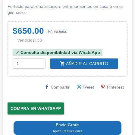
Perfecto para rehabilitación, entrenamientos en casa o en el
gimnasio.
$650.00
IVA incluido
Vendidos: 38
Consulta disponibilidad vía WhatsApp
check
shopping_cart
AÑADIR AL CARRITO
Compartir
Tweet
Pinterest
COMPRA EN WHATSAPP
Envío Gratis
Aplica Restricciones