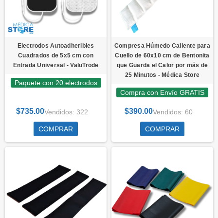
Electrodos Autoadheribles
Compresa Húmedo Caliente para
Cuadrados de 5x5 cm con
Cuello de 60x10 cm de Bentonita
Entrada Universal - ValuTrode
que Guarda el Calor por más de
25 Minutos - Médica Store
Paquete con 20 electrodos
Compra con Envío GRATIS
$735.00
$390.00
Vendidos: 322
Vendidos: 60
COMPRAR
COMPRAR