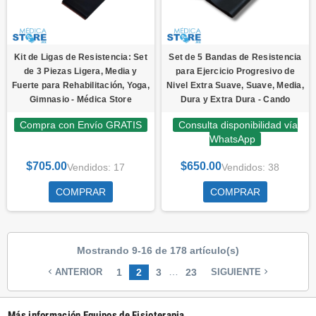
Kit de Ligas de Resistencia: Set
Set de 5 Bandas de Resistencia
de 3 Piezas Ligera, Media y
para Ejercicio Progresivo de
Fuerte para Rehabilitación, Yoga,
Nivel Extra Suave, Suave, Media,
Gimnasio - Médica Store
Dura y Extra Dura - Cando
Compra con Envío GRATIS
Consulta disponibilidad vía
WhatsApp
$705.00
$650.00
Vendidos: 17
Vendidos: 38
COMPRAR
COMPRAR
Mostrando 9-16 de 178 artículo(s)
…
1
2
3
23
navigate_before
navigate_next
ANTERIOR
SIGUIENTE
Más información Equipos de Fisioterapia