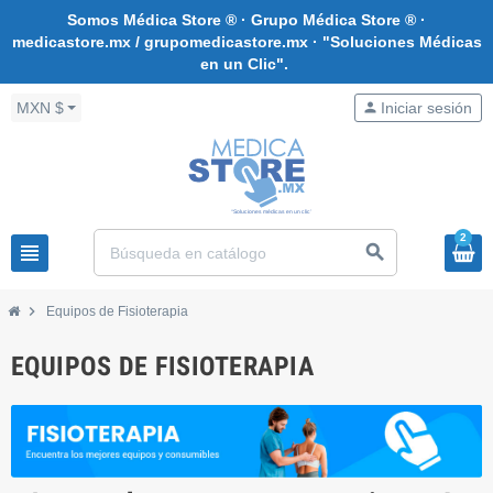
Somos Médica Store ® · Grupo Médica Store ® ·
medicastore.mx / grupomedicastore.mx · "Soluciones Médicas
en un Clic".
MXN $
person
Iniciar sesión
2
view_headline
search
chevron_right
Equipos de Fisioterapia
EQUIPOS DE FISIOTERAPIA