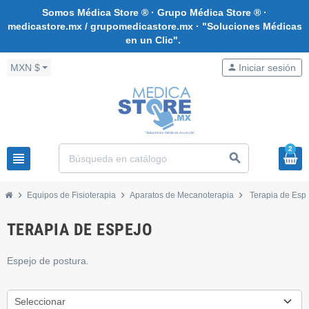
Somos Médica Store ® · Grupo Médica Store ® ·
medicastore.mx / grupomedicastore.mx · "Soluciones Médicas
en un Clic".
MXN $
person
Iniciar sesión
2
view_headline
search
chevron_right
chevron_right
chevron_right
Equipos de Fisioterapia
Aparatos de Mecanoterapia
Terapia de Esp
TERAPIA DE ESPEJO
Espejo de postura.
Seleccionar